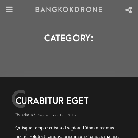
BANGKOKDRONE
CATEGORY:
C
CURABITUR EGET
By
admin
September 14, 2017
Quisque tempor euismod sapien. Etiam maximus,
nisl id volutpat tempus, urna mauris tempus magna,