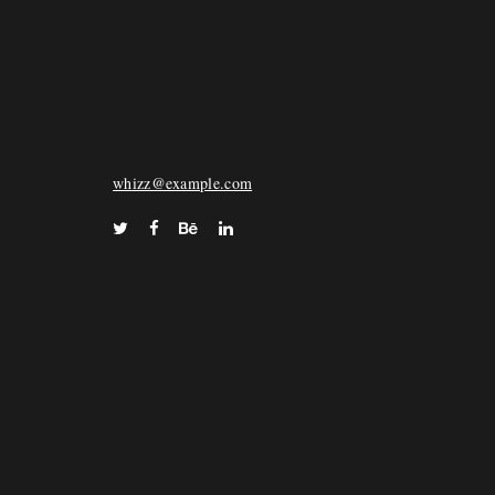
WHIZZ
72 Keara Vista Suite 028, North Deonstad, FL
33068
whizz@example.com