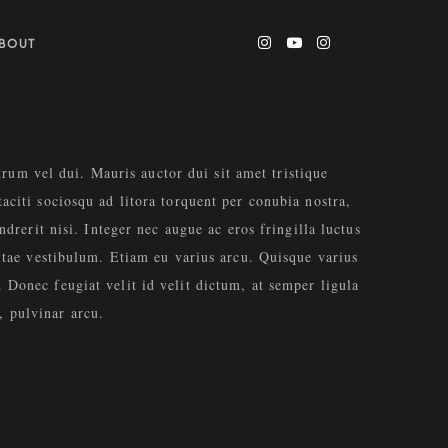
ABOUT
trum vel dui. Mauris auctor dui sit amet tristique
aciti sociosqu ad litora torquent per conubia nostra,
drerit nisi. Integer nec augue ac eros fringilla luctus
vitae vestibulum. Etiam eu varius arcu. Quisque varius
Donec feugiat velit id velit dictum, at semper ligula
t, pulvinar arcu.