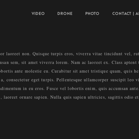
VIDEO
DRONE
PHOTO
CONTACT | 
tor laoreet non. Quisque turpis eros, viverra vitae tincidunt vel, ru
san sem, sit amet viverra lorem. Nam ac laoreet ex. Class aptent t
bortis ante molestie eu. Curabitur sit amet tristique quam, quis hen
a, consectetur eget turpis. Pellentesque ullamcorper suscipit leo 
dimentum in eu eros. Fusce vel lobortis enim, quis accumsan ante. 
, laoreet ornare sapien. Nulla quis sapien ultricies, sagittis odio e