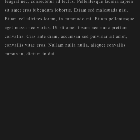
feugiat nec, consectetur id lectus. Pellentesque lacinia sapien
sit amet eros bibendum lobortis. Etiam sed malesuada nisi.
Etiam vel ultrices lorem, in commodo mi. Etiam pellentesque
eget massa nec varius. Ut sit amet ipsum nec nunc pretium
convallis. Cras ante diam, accumsan sed pulvinar sit amet,
convallis vitae eros. Nullam nulla nulla, aliquet convallis
cursus in, dictum in dui.
WHIZZ
72 Keara Vista Suite 028, North Deonstad, FL 33068
whizz@example.com